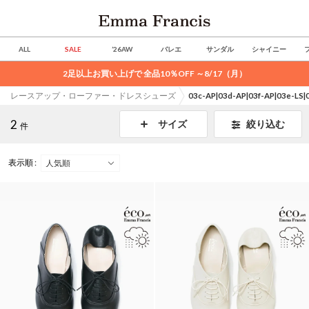
ALL
SALE
’26AW
バレエ
サンダル
シャイニー
2足以上お買い上げで 全品10％OFF ～8/17（月）
レースアップ・ローファー・ドレスシューズ
03c-AP|03d-AP|03f-AP|03e
2
絞り込む
サイズ
件
表示順 :