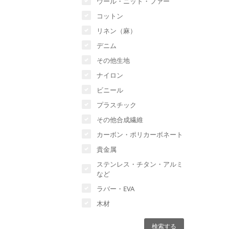
ウール・ニット・ファー
コットン
リネン（麻）
デニム
その他生地
ナイロン
ビニール
プラスチック
その他合成繊維
カーボン・ポリカーボネート
貴金属
ステンレス・チタン・アルミ
など
ラバー・EVA
木材