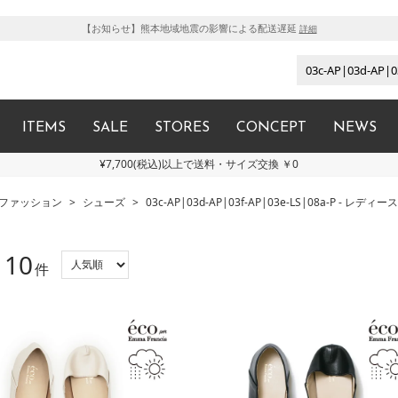
【お知らせ】熊本地域地震の影響による配送遅延
詳細
ITEMS
SALE
STORES
CONCEPT
NEWS
¥7,700(税込)以上で送料・サイズ交換 ￥0
ファッション
>
シューズ
>
03c-AP|03d-AP|03f-AP|03e-LS|08a-P -
10
：
件