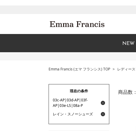
NEW
Emma Francis (エマ フランシス) TOP
>
レディース
現在の条件
商品数
03c-AP|03d-AP|03f-
AP|03e-LS|08a-P
レイン・スノーシューズ