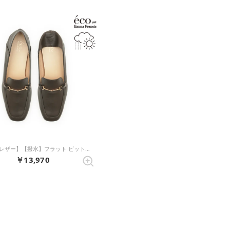
【アップルレザー】【撥水】フラット ビットローファー （ブラウン アップルレザースムース）
￥13,970