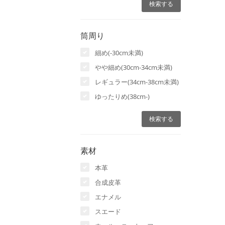
筒周り
細め(-30cm未満)
やや細め(30cm-34cm未満)
レギュラー(34cm-38cm未満)
ゆったりめ(38cm-)
素材
本革
合成皮革
エナメル
スエード