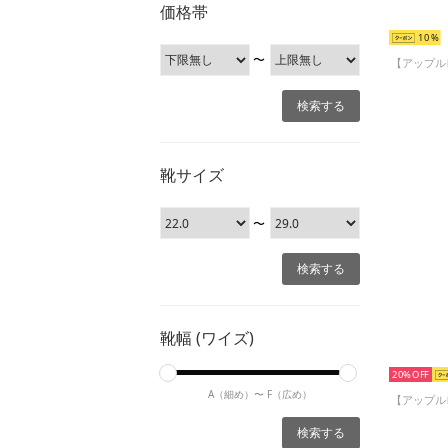
価格帯
10
〜
靴サイズ
〜
靴幅 (ワイズ)
20%
A（細め）〜
F（広め）