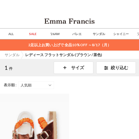
ALL
SALE
’26AW
バレエ
サンダル
シャイニー
2足以上お買い上げで 全品10％OFF ～8/17（月）
サンダル
レディース フラットサンダル (ブラウン / 茶色)
1
絞り込む
サイズ
件
表示順 :