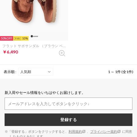
50%
10
フラット サボサンダル （ブラウン ベルベット）
￥6,490
表示順 :
1 ～ 1件 (全1件)
新入荷やセール情報をいちはやくお届けします。
登録する
※「登録する」ボタンをクリックすると、
利用規約
、
プライバシー規約
に同意
したものとみなします