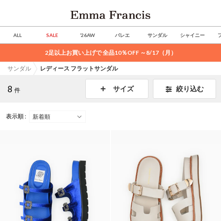
ALL
SALE
’26AW
バレエ
サンダル
シャイニー
2足以上お買い上げで 全品10％OFF ～8/17（月）
サンダル
レディース フラットサンダル
8
絞り込む
サイズ
件
表示順 :