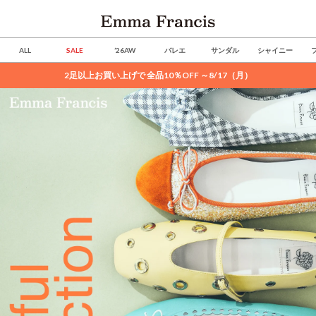
ALL
SALE
’26AW
バレエ
サンダル
シャイニー
2足以上お買い上げで 全品10％OFF ～8/17（月）