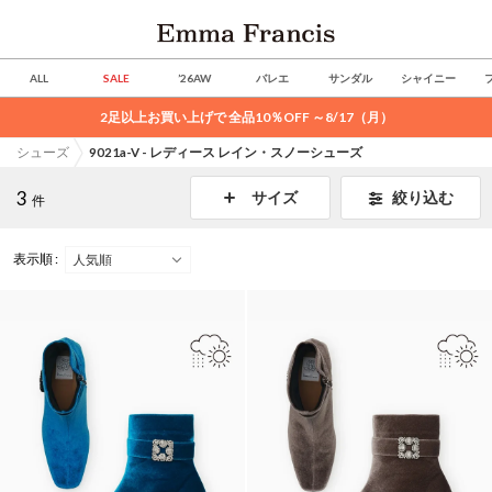
ALL
SALE
’26AW
バレエ
サンダル
シャイニー
2足以上お買い上げで 全品10％OFF ～8/17（月）
シューズ
9021a-V - レディース レイン・スノーシューズ
3
絞り込む
サイズ
件
表示順 :