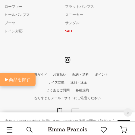
ローファー
フラットパンプス
ヒールパンプス
スニーカー
ブーツ
サンダル
レイン対応
SALE
ご利用ガイド
お支払い
配送・送料
ポイント
▶
商品を探す
サイズ交換
返品・返金
よくあるご質問
各種規約
なりすましメール・サイトにご注意ください
当サイトではCookieを使用します。Cookieの使用に関する詳細は「
OK
© EmmaFrancis All Rights Reserved
プライバシー規約
」をご覧ください。