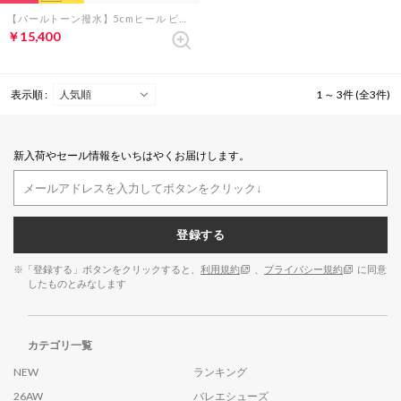
【パールトーン撥水】5cmヒール ビジューベルト ブーツ （ブラック ベルベット）
￥15,400
表示順 :
1 ～ 3件 (全3件)
新入荷やセール情報をいちはやくお届けします。
登録する
※「登録する」ボタンをクリックすると、
利用規約
、
プライバシー規約
に同意
したものとみなします
カテゴリ一覧
NEW
ランキング
26AW
バレエシューズ