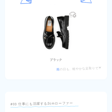
ブラック
の日も、軽やかな足取りで☔
雨
#03 仕事にも活躍する2cmローファー