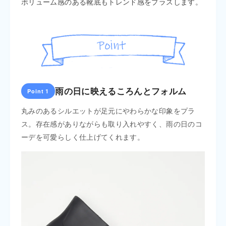
ボリューム感のある靴底もトレンド感をプラスします。
雨の日に映えるころんとフォルム
Point 1
Poin
感のあ
丸みのあるシルエットが足元にやわらかな印象をプラ
ラバ
ディネ
ス。存在感がありながらも取り入れやすく、雨の日のコ
入を
ーデを可愛らしく仕上げてくれます。
ける