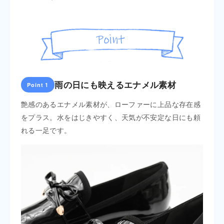
雨の日にも映えるエナメル素材
Point 1
Poin
ボリュ
艶感のあるエナメル素材が、ローファーに上品な存在感
先端
ネート
をプラス。水をはじきやすく、天気が不安定な日にも頼
げな
れる一足です。
ンに