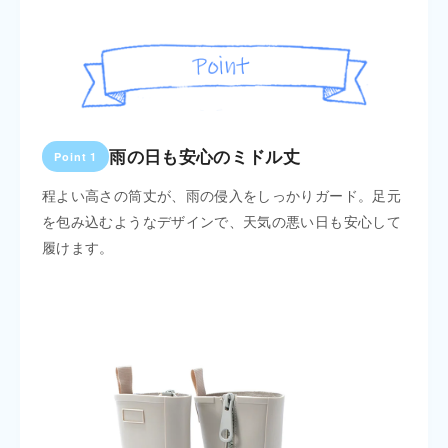
雨の日も安心のミドル丈
Point 1
Poin
、濡れ
程よい高さの筒丈が、雨の侵入をしっかりガード。足元
内側
レンド
を包み込むようなデザインで、天気の悪い日も安心して
現。
履けます。
が嬉