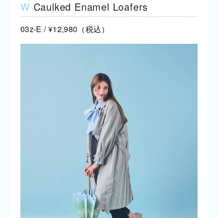
W
Caulked Enamel Loafers
03z-E / ¥12,980（税込）