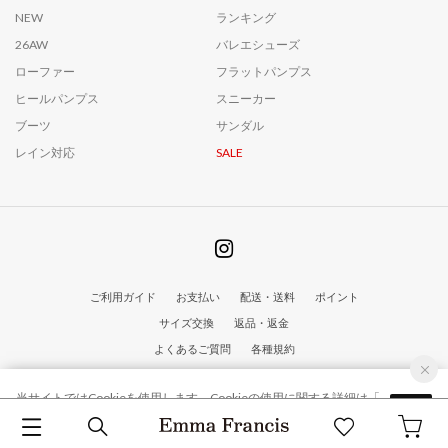
NEW
ランキング
26AW
バレエシューズ
ローファー
フラットパンプス
ヒールパンプス
スニーカー
ブーツ
サンダル
レイン対応
SALE
ご利用ガイド
お支払い
配送・送料
ポイント
サイズ交換
返品・返金
よくあるご質問
各種規約
なりすましメール・サイトにご注意ください
当サイトではCookieを使用します。Cookieの使用に関する詳細は「
OK
プライバシー規約
」をご覧ください。