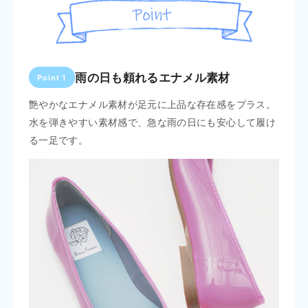
雨の日も頼れるエナメル素材
Point 1
Poin
間のお
艶やかなエナメル素材が足元に上品な存在感をプラス。
クッ
出かけ
水を弾きやすい素材感で、急な雨の日にも安心して履け
ポー
る一足です。
にも