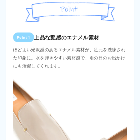
上品な艶感のエナメル素材
Point 1
Poin
歩きや
ほどよい光沢感のあるエナメル素材が、足元を洗練され
両サ
、デイ
た印象に。水を弾きやすい素材感で、雨の日のお出かけ
ザイ
にも活躍してくれます。
ネー