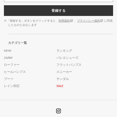
登録する
※「登録する」ボタンをクリックすると、
利用規約
、
プライバシー規約
に同意
したものとみなします
カテゴリ一覧
NEW
ランキング
26AW
バレエシューズ
ローファー
フラットパンプス
ヒールパンプス
スニーカー
ブーツ
サンダル
レイン対応
SALE