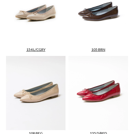
154 L/CGRY
105 BRN
108 BEG
135 D/RED