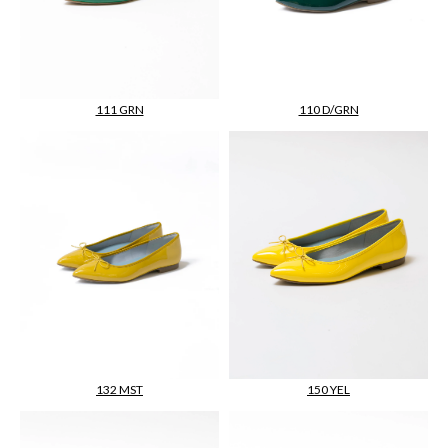
111 GRN
110 D/GRN
132 MST
150 YEL