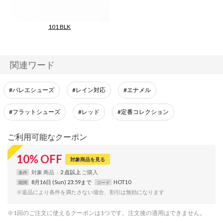
101 BLK
【enamelflatballet】
関連ワード
#バレエシューズ
#レイン対応
#エナメル
#フラットシューズ
#レッド
#定番コレクション
ご利用可能なクーポン
10
%
OFF
対象商品を見る
対象
商品
2 点以上
条件
8月16日 (Sun) 23:59まで
HOT10
期間
コード
※返品により条件を満たさない場合、割引は無効になります
※1回のご注文に使えるクーポンは1つです。注文後の適用はできません。