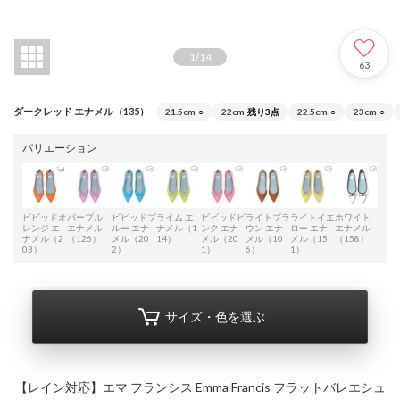
1
/
14
63
ダークレッド エナメル（135）
21.5cm
○
22cm
残り3点
22.5cm
○
23cm
○
バリエーション
ビビッドオ
パープル
ビビッドブ
ライム エ
ビビッドピ
ライトブラ
ライトイエ
ホワイト
ベー
レンジ エ
エナメル
ルー エナ
ナメル（1
ンク エナ
ウン エナ
ロー エナ
エナメル
エナ
ナメル（2
（126）
メル（20
14）
メル（20
メル（10
メル（15
（158）
（10
03）
2）
1）
6）
1）
サイズ・色を選ぶ
【レイン対応】エマ フランシス Emma Francis フラットバレエシュ