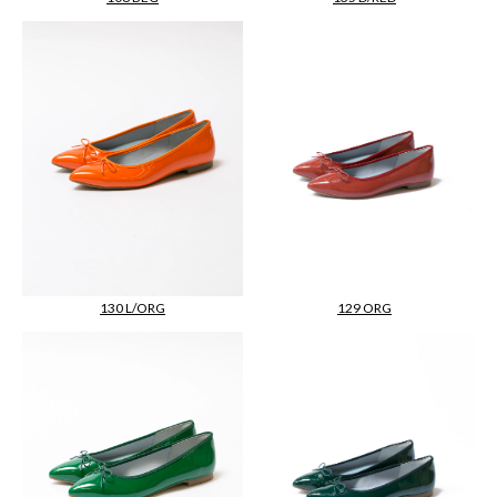
130 L/ORG
129 ORG