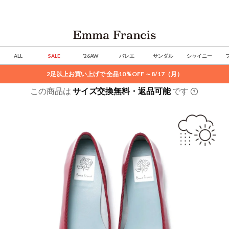
ALL
SALE
’26AW
バレエ
サンダル
シャイニー
2足以上お買い上げで 全品10％OFF ～8/17（月）
この商品は
サイズ交換無料・返品可能
です