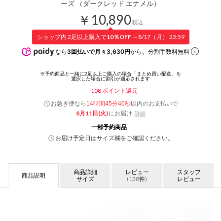
ーズ （ダークレッド エナメル）
￥10,890
税込
ショップ内 2足以上購入で
10％OFF
～8/17（月） 23:59
なら
3回払いで月々3,630円
から。分割手数料無料
108
ポイント還元
お急ぎ便なら
以内
のお支払いで
14時間45分39秒
8月11日(火)
にお届け
詳細
一部予約商品
お届け予定日はサイズ欄をご確認ください。
商品詳細
レビュー
スタッフ
商品説明
サイズ
(138件)
レビュー