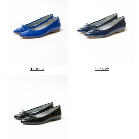
117 NVY
120 BLU