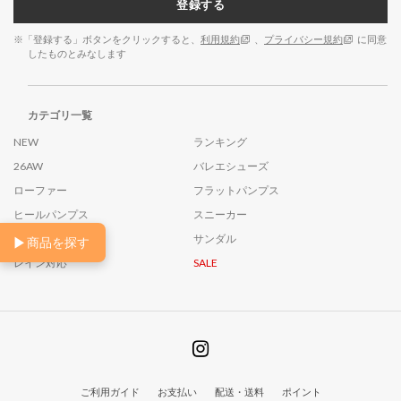
登録する
※「登録する」ボタンをクリックすると、
利用規約
、
プライバシー規約
に同意
したものとみなします
カテゴリ一覧
NEW
ランキング
26AW
バレエシューズ
ローファー
フラットパンプス
ヒールパンプス
スニーカー
ブーツ
サンダル
▶
商品を探す
レイン対応
SALE
ご利用ガイド
お支払い
配送・送料
ポイント