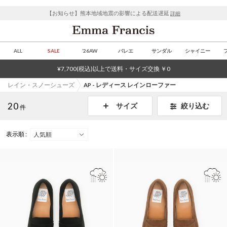
【お知らせ】熊本地域地震の影響による配送遅延
詳細
ALL
SALE
’26AW
バレエ
サンダル
シャイニー
¥7,700(税込)以上で送料・サイズ交換 ￥0
レイン・スノーシューズ
AP - レディース レインローファー
20
絞り込む
サイズ
件
表示順 :