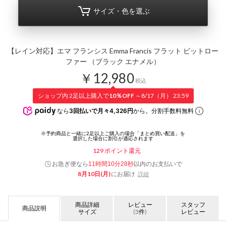
サイズ・色を選ぶ
【レイン対応】エマ フランシス Emma Francis フラット ビットロー
ファー （ブラック エナメル）
￥12,980
税込
ショップ内 2足以上購入で
10％OFF
～8/17（月） 23:59
なら
3回払いで月々4,326円
から。分割手数料無料
129
ポイント還元
お急ぎ便なら
以内
のお支払いで
11時間10分27秒
8月10日(月)
にお届け
詳細
商品詳細
レビュー
スタッフ
商品説明
サイズ
(3件)
レビュー