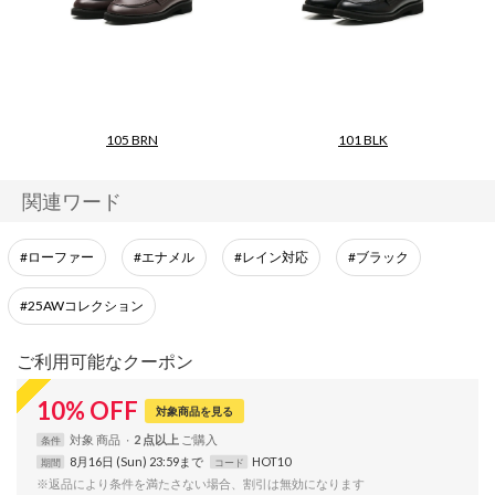
105 BRN
101 BLK
関連ワード
#ローファー
#エナメル
#レイン対応
#ブラック
#25AWコレクション
ご利用可能なクーポン
10
%
OFF
対象商品を見る
対象
商品
2 点以上
条件
8月16日 (Sun) 23:59まで
HOT10
期間
コード
※返品により条件を満たさない場合、割引は無効になります