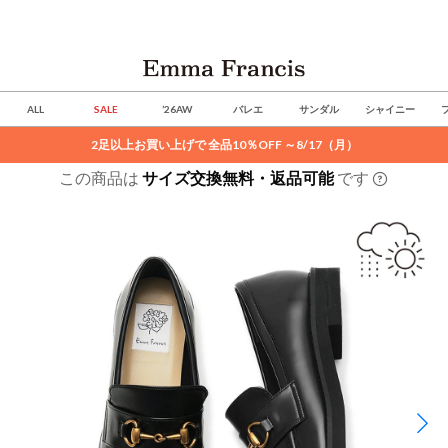
ALL
SALE
’26AW
バレエ
サンダル
シャイニー
2足以上お買い上げで 全品10％OFF ～8/17（月）
この商品は
サイズ交換無料・返品可能
です