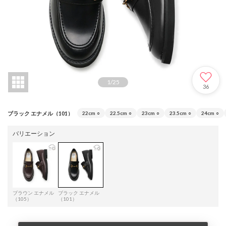
1
/
25
36
ブラック エナメル（101）
22cm
○
22.5cm
○
23cm
○
23.5cm
○
24cm
○
バリエーション
ブラウン エナメル
ブラック エナメル
（105）
（101）