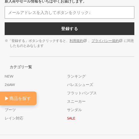
新入荷やセール情報をいちはやくお届けします。
登録する
※「登録する」ボタンをクリックすると、
利用規約
、
プライバシー規約
に同意
したものとみなします
カテゴリ一覧
NEW
ランキング
26AW
バレエシューズ
ローファー
フラットパンプス
▶
商品を探す
ヒールパンプス
スニーカー
ブーツ
サンダル
レイン対応
SALE