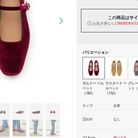
この商品は
サイ
お急ぎ便なら
13時間09分5
バリエーション
ボルドー ベル
マスタード ベ
グレー
ベット
ルベット
ット（
（183）
（132）
サイズ
在庫
22cm
なし
22.5cm
残り1点