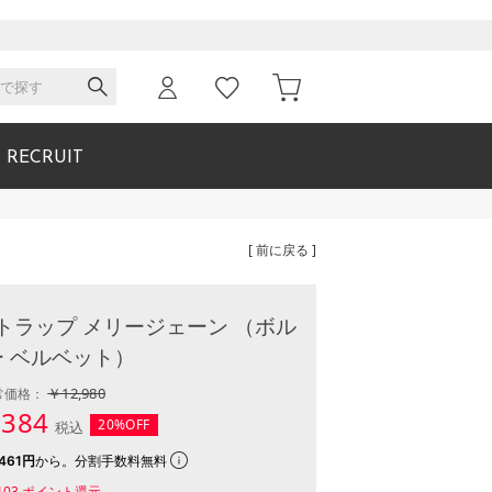
RECRUIT
[ 前に戻る ]
トラップ メリージェーン （ボル
ー ベルベット）
￥12,980
常価格：
,384
20%OFF
税込
461円
から。分割手数料無料
103
ポイント還元