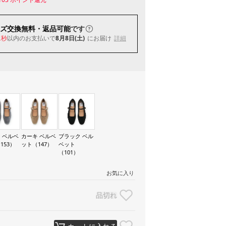
ズ交換無料・返品可能
です
以内
のお支払いで
8月8日(土)
にお届け
詳細
0秒
 ベルベ
カーキ ベルベ
ブラック ベル
153）
ット（147）
ベット
（101）
お気に入り
品切れ
カートに入れる