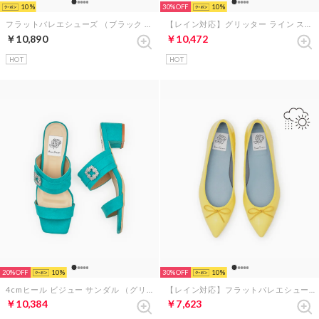
10
30%
10
フラットバレエシューズ （ブラック スエード）
【レイン対応】グリッター ライン スニーカー （ベージュ グリッター）
￥10,890
￥10,472
HOT
HOT
20%
10
30%
10
4cmヒール ビジュー サンダル （グリーン スエード）
【レイン対応】フラットバレエシューズ （ライトイエロー エナメル）
￥10,384
￥7,623