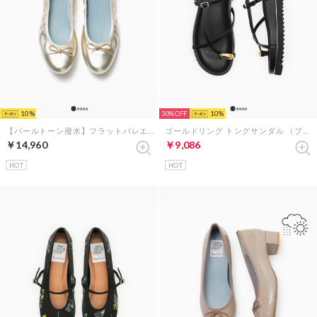
10
30%
10
【パールトーン撥水】フラットバレエシューズ （ゴールド レザースエード）
ゴールドリング トングサンダル （ブラック スムース）
￥14,960
￥9,086
HOT
HOT