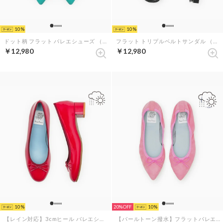
10
10
ドット柄 フラット バレエシューズ （ブラック ドット柄）
フラット トリプルベルトサンダル （ブラック ベルベット）
￥12,980
￥12,980
10
20%
10
【レイン対応】3cmヒール バレエシューズ （レッド エナメル）
【パールトーン撥水】フラットバレエシューズ （ダークピンク レザースエード）