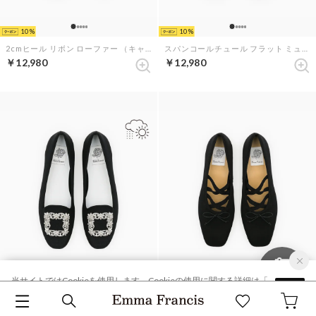
10
10
2cmヒール リボン ローファー （キャメル スムース）
スパンコールチュール フラット ミュール （ゴールド チュール）
￥12,980
￥12,980
当サイトではCookieを使用します。Cookieの使用に関する詳細は「
10
10
OK
プライバシー規約
」をご覧ください。
【レイン対応】アーチカット ビジュー フラット パンプス （ブラック ブッチャー）
クロスゴム フラット バレリーナシューズ （ブラック サテン）
￥12,980
￥12,980