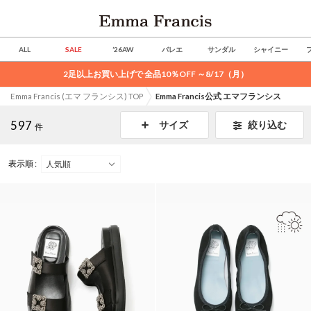
ALL
SALE
’26AW
バレエ
サンダル
シャイニー
2足以上お買い上げで 全品10％OFF ～8/17（月）
Emma Francis (エマ フランシス) TOP
Emma Francis公式 エマフランシス
597
絞り込む
サイズ
件
表示順 :