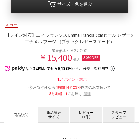
サイズ・色を選ぶ
【レイン対応】エマ フランシス Emma Francis 3cmヒール レザー x
エナメル ブーツ （ブラック レザースエード）
￥22,000
通常価格：
￥15,400
30%OFF
税込
なら
3回払いで月々5,133円
から。分割手数料無料
154
ポイント還元
お急ぎ便なら
以内
のお支払いで
7時間44分22秒
8月8日(土)
にお届け
詳細
商品詳細
レビュー
スタッフ
商品説明
サイズ
(1件)
レビュー