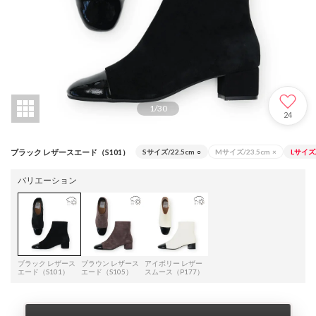
1
/
30
24
ブラック レザースエード（S101）
Sサイズ/22.5cm
○
Mサイズ/23.5cm
×
Lサイズ/
バリエーション
ブラック レザース
ブラウン レザース
アイボリー レザー
エード（S101）
エード（S105）
スムース（P177）