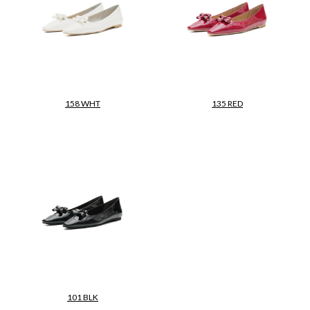
158 WHT
135 RED
101 BLK