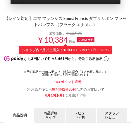
【レイン対応】エマ フランシス Emma Francis ダブルリボン フラッ
トパンプス （ブラック エナメル）
￥12,980
通常価格：
￥10,384
20%OFF
税込
ショップ内 2足以上購入で
10％OFF
～8/17（月） 23:59
なら
3回払いで月々3,461円
から。分割手数料無料
103
ポイント還元
お急ぎ便なら
以内
のお支払いで
9時間42分34秒
8月10日(月)
にお届け
詳細
商品詳細
レビュー
スタッフ
商品説明
サイズ
(9件)
レビュー