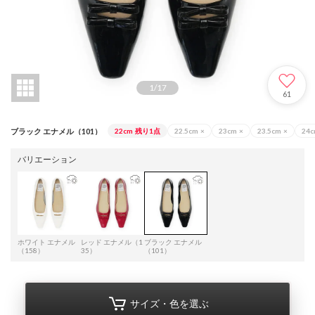
1
/
17
61
ブラック エナメル（101）
22cm
残り1点
22.5cm
×
23cm
×
23.5cm
×
24
バリエーション
ホワイト エナメル
レッド エナメル（1
ブラック エナメル
（158）
35）
（101）
サイズ・色を選ぶ