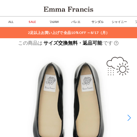
ALL
SALE
’26AW
バレエ
サンダル
シャイニー
2足以上お買い上げで 全品10％OFF ～8/17（月）
この商品は
サイズ交換無料・返品可能
です