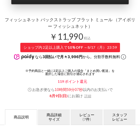
フィッシュネット バックストラップ フラット ミュール （アイボリ
ー フィッシュネット）
￥11,990
税込
ショップ内 2足以上購入で
10％OFF
～8/17（月） 23:59
なら
3回払いで月々3,996円
から。分割手数料無料
119
ポイント還元
お急ぎ便なら
以内
のお支払いで
10時間59分07秒
8月9日(日)
にお届け
詳細
商品詳細
レビュー
スタッフ
商品説明
サイズ
(7件)
レビュー