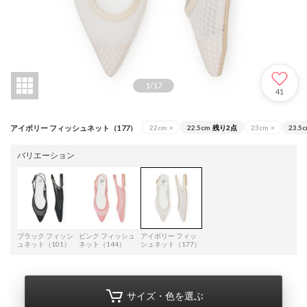
1
/
17
41
アイボリー フィッシュネット（177）
22cm
×
22.5cm
残り2点
23cm
×
23.5
バリエーション
ブラック フィッシ
ピンク フィッシュ
アイボリー フィッ
ュネット（101）
ネット（144）
シュネット（177）
サイズ・色を選ぶ