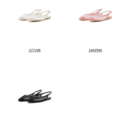
177 IVR
144 PNK