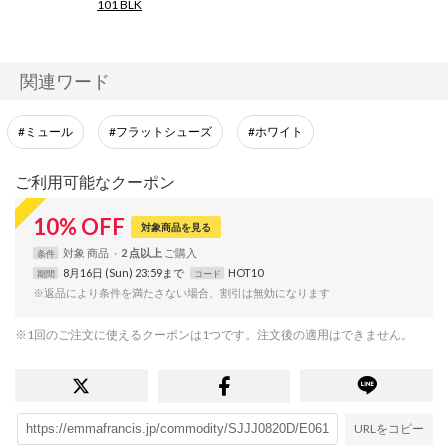
101 BLK
【SheerShoes】
関連ワード
#ミュール
#フラットシューズ
#ホワイト
ご利用可能なクーポン
10
%
OFF
対象商品を見る
対象
商品
2 点以上
条件
8月16日 (Sun) 23:59まで
HOT10
期間
コード
※返品により条件を満たさない場合、割引は無効になります
※1回のご注文に使えるクーポンは1つです。注文後の適用はできません。
URLをコピー