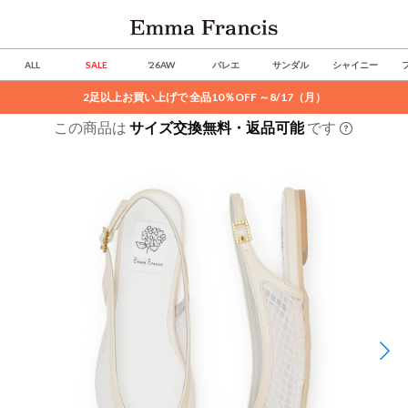
ALL
SALE
’26AW
バレエ
サンダル
シャイニー
2足以上お買い上げで 全品10％OFF ～8/17（月）
この商品は
サイズ交換無料・返品可能
です