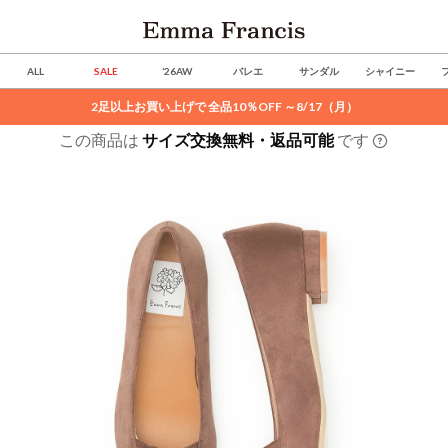
ALL
SALE
’26AW
バレエ
サンダル
シャイニー
2足以上お買い上げで 全品10％OFF ～8/17（月）
この商品は
サイズ交換無料・返品可能
です