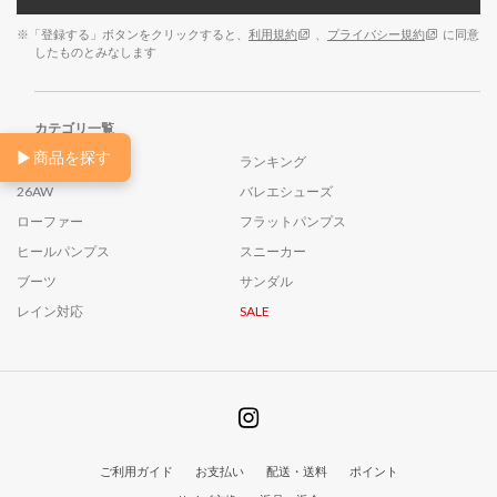
※「登録する」ボタンをクリックすると、
利用規約
、
プライバシー規約
に同意
したものとみなします
カテゴリ一覧
▶
商品を探す
NEW
ランキング
26AW
バレエシューズ
ローファー
フラットパンプス
ヒールパンプス
スニーカー
ブーツ
サンダル
レイン対応
SALE
ご利用ガイド
お支払い
配送・送料
ポイント