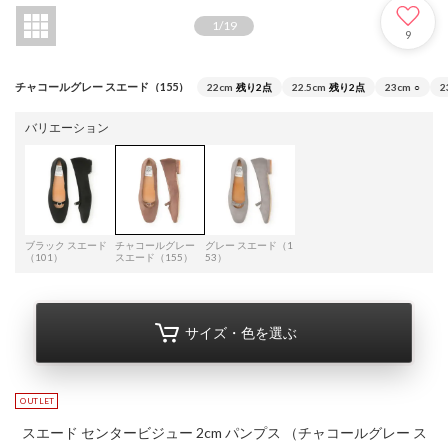
1
/
19
9
チャコールグレー スエード（155）
22cm
残り2点
22.5cm
残り2点
23cm
○
2
バリエーション
ブラック スエード
チャコールグレー
グレー スエード（1
（101）
スエード（155）
53）
サイズ・色を選ぶ
スエード センタービジュー 2cm パンプス （チャコールグレー ス