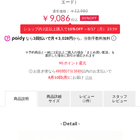
エード）
￥12,980
通常価格：
￥9,086
30%OFF
税込
ショップ内 2足以上購入で
10％OFF
～8/17（月） 23:59
なら
3回払いで月々3,028円
から。分割手数料無料
90
ポイント還元
お急ぎ便なら
以内
のお支払いで
4時間07分35秒
8月10日(月)
にお届け
詳細
商品詳細
レビュー
スタッフ
商品説明
サイズ
(2件)
レビュー
- Detail -