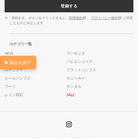
登録する
※「登録する」ボタンをクリックすると、
利用規約
、
プライバシー規約
に同意
したものとみなします
カテゴリ一覧
NEW
ランキング
26AW
バレエシューズ
▶
商品を探す
ローファー
フラットパンプス
ヒールパンプス
スニーカー
ブーツ
サンダル
レイン対応
SALE