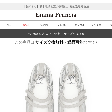
【お知らせ】熊本地域地震の影響による配送遅延
詳細
ALL
SALE
’26AW
バレエ
サンダル
シャイニー
¥7,700(税込)以上で送料・サイズ交換 ￥0
この商品は
サイズ交換無料・返品可能
です