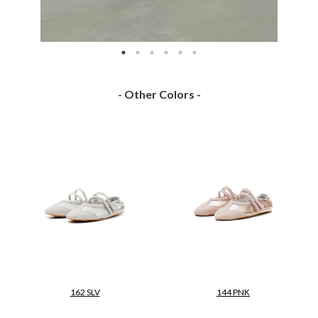
- Other Colors -
162 SLV
144 PNK