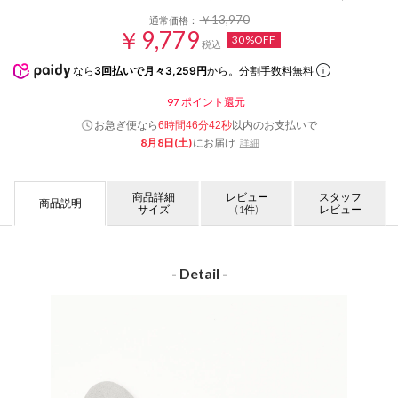
￥13,970
通常価格：
￥9,779
30%OFF
税込
なら
3回払いで月々3,259円
から。分割手数料無料
97
ポイント還元
お急ぎ便なら
以内
のお支払いで
6時間46分42秒
8月8日(土)
にお届け
詳細
商品詳細
レビュー
スタッフ
商品説明
サイズ
(1件)
レビュー
- Detail -