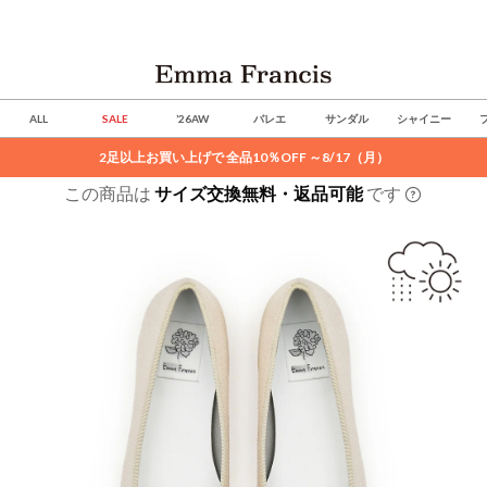
ALL
SALE
’26AW
バレエ
サンダル
シャイニー
2足以上お買い上げで 全品10％OFF ～8/17（月）
この商品は
サイズ交換無料・返品可能
です