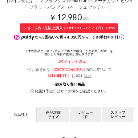
【レイン対応】エマ フランシス Emma Francis アーチカット ビジュ
ー フラット パンプス （ベージュ ブッチャー）
￥12,980
税込
ショップ内 2足以上購入で
10％OFF
～8/17（月） 23:59
なら
3回払いで月々4,326円
から。分割手数料無料
129
ポイント還元
お急ぎ便なら
以内
のお支払いで
23時間12分09秒
8月10日(月)
にお届け
詳細
一部お取り寄せ商品
お届け予定日はサイズ欄をご確認ください。
商品詳細
レビュー
スタッフ
商品説明
サイズ
(2件)
レビュー