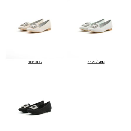
108 BEG
112 L/GRN