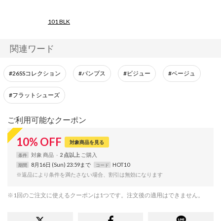
101 BLK
関連ワード
#26SSコレクション
#パンプス
#ビジュー
#ベージュ
#フラットシューズ
ご利用可能なクーポン
10
%
OFF
対象商品を見る
対象
商品
2 点以上
条件
8月16日 (Sun) 23:59まで
HOT10
期間
コード
※返品により条件を満たさない場合、割引は無効になります
※1回のご注文に使えるクーポンは1つです。注文後の適用はできません。