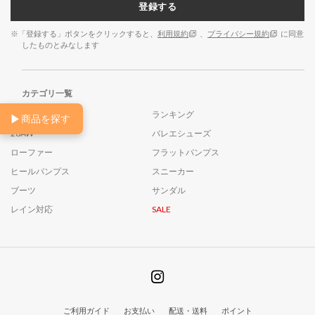
登録する
※「登録する」ボタンをクリックすると、
利用規約
、
プライバシー規約
に同意
したものとみなします
カテゴリ一覧
NEW
ランキング
▶
商品を探す
26AW
バレエシューズ
ローファー
フラットパンプス
ヒールパンプス
スニーカー
ブーツ
サンダル
レイン対応
SALE
ご利用ガイド
お支払い
配送・送料
ポイント