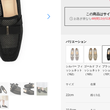
この商品は
サイ
お急ぎ便なら
4時間13分50
バリエーション
シルバー フィ
ゴールド フィ
ブラッ
ッシュネット
ッシュネット
ッシ
（162）
（165）
（101
サイズ
在庫
22cm
残り3点
22.5cm
あり