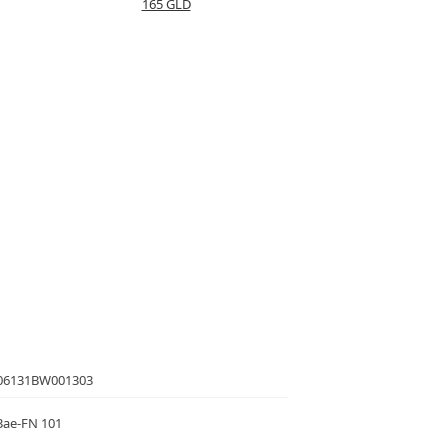
165 GLD
06131BW001303
3ae-FN 101