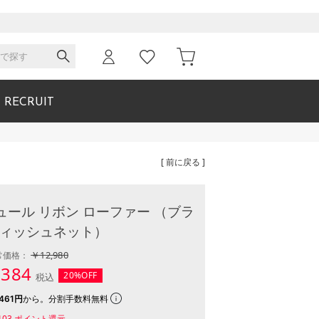
RECRUIT
[ 前に戻る ]
ュール リボン ローファー （ブラ
フィッシュネット）
￥12,980
常価格：
,384
20%OFF
税込
461円
から。分割手数料無料
103
ポイント還元