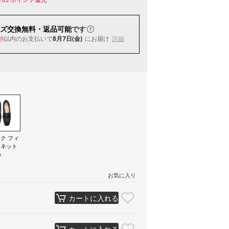
ズ交換無料・返品可能
です
以内
のお支払いで
8月7日(金)
にお届け
詳細
秒
ク フィ
ュネット
）
お気に入り
カートに入れる
カートに入れる