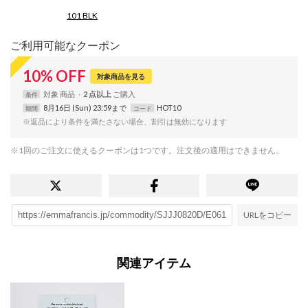
101 BLK
ご利用可能なクーポン
10
%
OFF
対象商品を見る
対象
商品
2 点以上
条件
8月16日 (Sun) 23:59まで
HOT10
期間
コード
※返品により条件を満たさない場合、割引は無効になります
※1回のご注文に使えるクーポンは1つです。注文後の適用はできません。
URLをコピー
関連アイテム