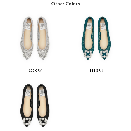
- Other Colors -
153 GRY
111 GRN