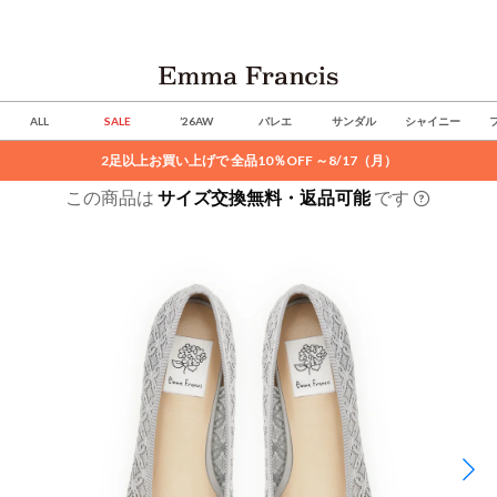
ALL
SALE
’26AW
バレエ
サンダル
シャイニー
2足以上お買い上げで 全品10％OFF ～8/17（月）
この商品は
サイズ交換無料・返品可能
です