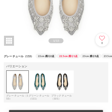
1
/
15
8
グレー チュール（153）
22cm
残り2点
22.5cm
残り1点
23cm
残り3点
23.5c
バリエーション
グレー チュール（1
グリーン チュール
ブラック チュール
53）
（111）
（101）