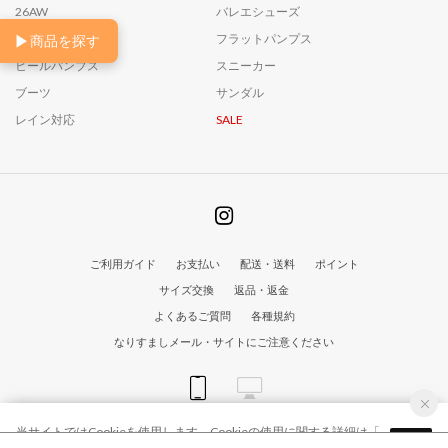
26AW
バレエシューズ
▶
ローファー
フラットパンプス
商品を探す
ヒールパンプス
スニーカー
ブーツ
サンダル
レイン対応
SALE
ご利用ガイド
お支払い
配送・送料
ポイント
サイズ交換
返品・返金
よくあるご質問
各種規約
なりすましメール・サイトにご注意ください
当サイトではCookieを使用します。Cookieの使用に関する詳細は「
© EmmaFrancis All Rights Reserved
OK