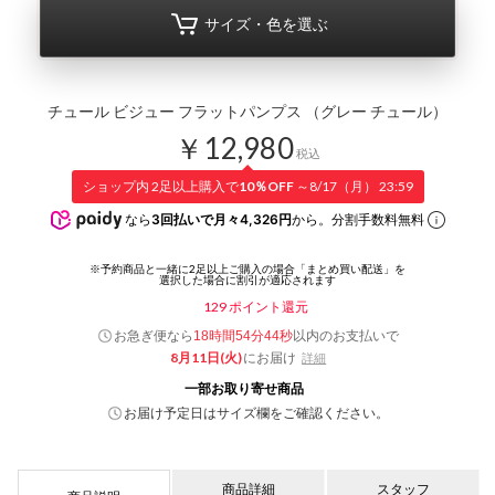
サイズ・色を選ぶ
チュール ビジュー フラットパンプス （グレー チュール）
￥12,980
税込
ショップ内 2足以上購入で
10％OFF
～8/17（月） 23:59
なら
3回払いで月々4,326円
から。分割手数料無料
129
ポイント還元
お急ぎ便なら
以内
のお支払いで
18時間54分43秒
8月11日(火)
にお届け
詳細
一部お取り寄せ商品
お届け予定日はサイズ欄をご確認ください。
商品詳細
スタッフ