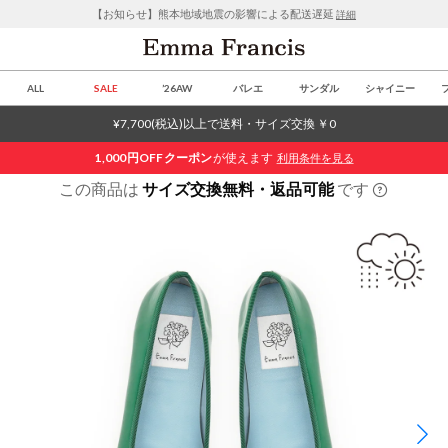
【お知らせ】熊本地域地震の影響による配送遅延
詳細
ALL
SALE
’26AW
バレエ
サンダル
シャイニー
¥7,700(税込)以上で送料・サイズ交換 ￥0
1,000円OFF
クーポン
が使えます
利用条件を見る
この商品は
サイズ交換無料・返品可能
です