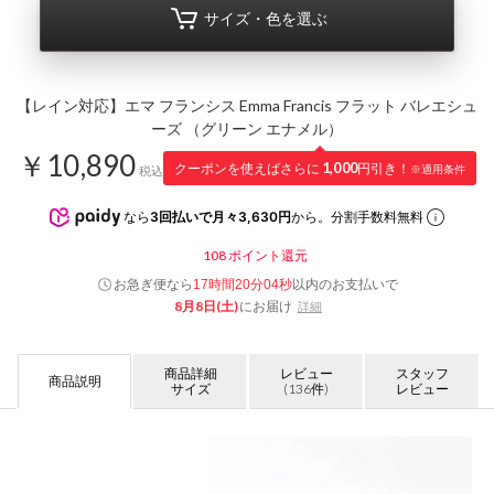
サイズ・色を選ぶ
【レイン対応】エマ フランシス Emma Francis フラット バレエシュ
ーズ （グリーン エナメル）
￥10,890
クーポンを使えばさらに
1,000
円引き！
※適用条件
税込
なら
3回払いで月々3,630円
から。分割手数料無料
108
ポイント還元
お急ぎ便なら
以内
のお支払いで
17時間20分03秒
8月8日(土)
にお届け
詳細
商品詳細
レビュー
スタッフ
商品説明
サイズ
(136件)
レビュー