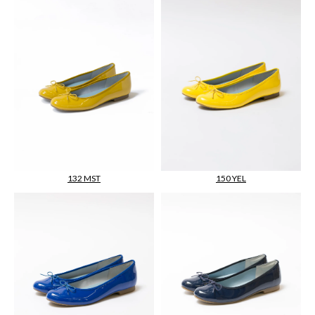
132 MST
150 YEL