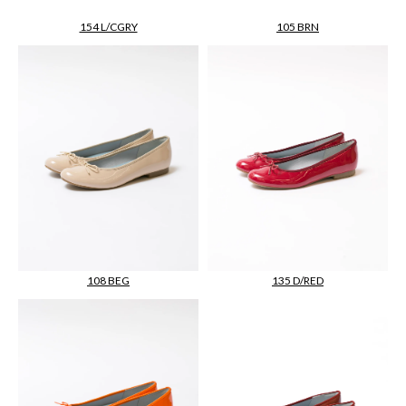
154 L/CGRY
105 BRN
108 BEG
135 D/RED