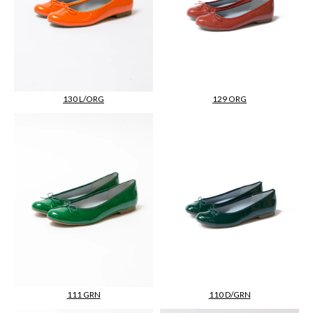
130 L/ORG
129 ORG
111 GRN
110 D/GRN