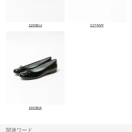
120 BLU
117 NVY
101 BLK
【enamelflatballet】
関連ワード