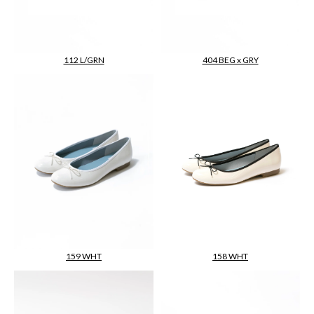
112 L/GRN
404 BEG x GRY
158 WHT
159 WHT