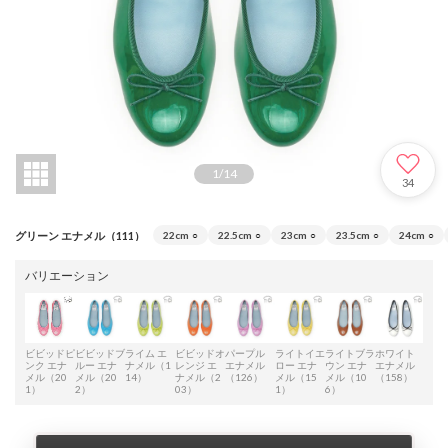
1
/
14
34
グリーン エナメル（111）
22cm
○
22.5cm
○
23cm
○
23.5cm
○
24cm
○
バリエーション
ビビッドピ
ビビッドブ
ライム エ
ビビッドオ
パープル
ライトイエ
ライトブラ
ホワイト
ベー
ンク エナ
ルー エナ
ナメル（1
レンジ エ
エナメル
ロー エナ
ウン エナ
エナメル
エナ
メル（20
メル（20
14）
ナメル（2
（126）
メル（15
メル（10
（158）
（10
1）
2）
03）
1）
6）