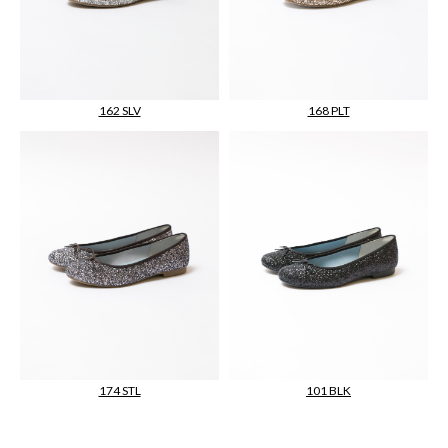
168 PLT
162 SLV
174 STL
101 BLK
【GlitterBallet】
【SparkleShoes】