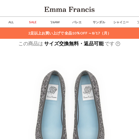
ALL
SALE
’26AW
バレエ
サンダル
シャイニー
2足以上お買い上げで 全品10％OFF ～8/17（月）
この商品は
サイズ交換無料・返品可能
です