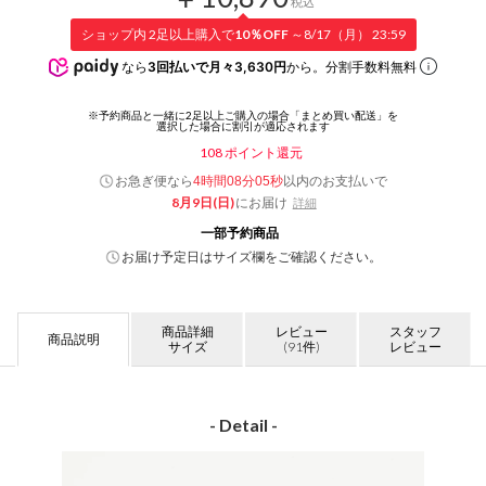
税込
ショップ内 2足以上購入で
10％OFF
～8/17（月） 23:59
なら
3回払いで月々3,630円
から。分割手数料無料
108
ポイント還元
お急ぎ便なら
以内
のお支払いで
4時間08分05秒
8月9日(日)
にお届け
詳細
一部予約商品
お届け予定日はサイズ欄をご確認ください。
商品詳細
レビュー
スタッフ
商品説明
サイズ
(91件)
レビュー
- Detail -