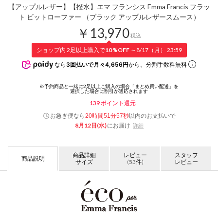
【アップルレザー】【撥水】エマ フランシス Emma Francis フラッ
ト ビットローファー （ブラック アップルレザースムース）
￥13,970
税込
ショップ内 2足以上購入で
10％OFF
～8/17（月） 23:59
なら
3回払いで月々4,656円
から。分割手数料無料
139
ポイント還元
お急ぎ便なら
以内
のお支払いで
20時間51分56秒
8月12日(水)
にお届け
詳細
商品詳細
レビュー
スタッフ
商品説明
サイズ
(53件)
レビュー