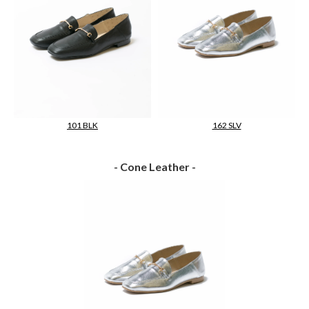
101 BLK
162 SLV
- Cone Leather -