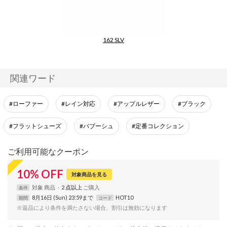
162 SLV
【epef】
関連ワード
#ローファー
#レイン対応
#アップルレザー
#ブラック
#フラットシューズ
#バブーシュ
#定番コレクション
ご利用可能なクーポン
10
%
OFF
対象商品を見る
対象
商品
2 点以上
条件
8月16日 (Sun) 23:59まで
HOT10
期間
コード
※返品により条件を満たさない場合、割引は無効になります