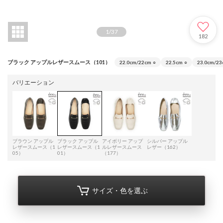
1
/
37
182
ブラック アップルレザースムース（101）
22.0cm/22cm
○
22.5cm
○
23.0cm/2
バリエーション
ブラウン アップル
ブラック アップル
アイボリー アップ
シルバー アップル
レザースムース（1
レザースムース（1
ルレザースムース
レザー（162）
05）
01）
（177）
サイズ・色を選ぶ