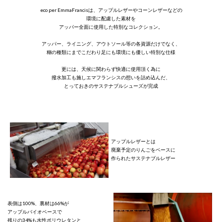
eco per EmmaFrancisは、アップルレザーやコーンレザーなどの
環境に配慮した素材を
アッパー全面に使用した特別なコレクション。
アッパー、ライニング、アウトソール等の各資源だけでなく、
糊の種類にまでこだわり足にも環境にも優しい特別な仕様
更には、天候に関わらず快適に使用頂く為に
撥水加工も施しエマフランシスの想いを詰め込んだ、
とっておきのサステナブルシューズが完成
アップルレザーとは
廃棄予定のりんごをベースに
作られたサステナブルレザー
表側は100%、裏材は66%が
アップルバイオベースで
残りの34%も水性ポリウレタンと