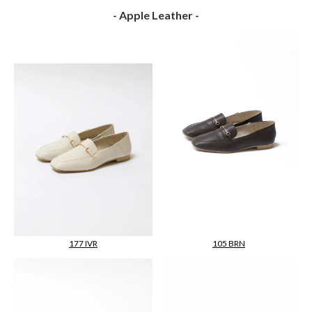
- Apple Leather -
105 BRN
177 IVR