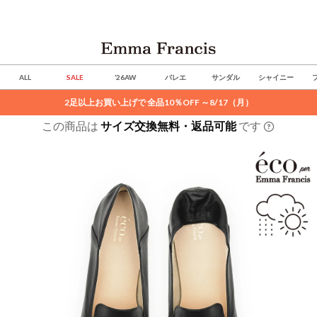
ALL
SALE
’26AW
バレエ
サンダル
シャイニー
2足以上お買い上げで 全品10％OFF ～8/17（月）
この商品は
サイズ交換無料・返品可能
です