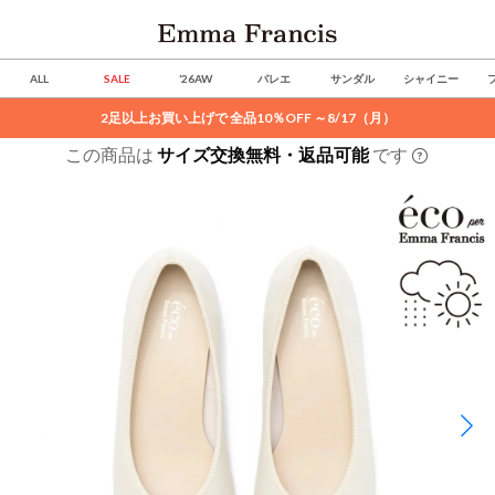
ALL
SALE
’26AW
バレエ
サンダル
シャイニー
2足以上お買い上げで 全品10％OFF ～8/17（月）
この商品は
サイズ交換無料・返品可能
です