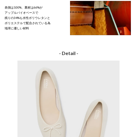
表側は100%、裏材は66%が
アップルバイオベースで
残りの34%も水性ポリウレタンと
ポリエステルで配合されている為
地球に優しい材料
- Detail -