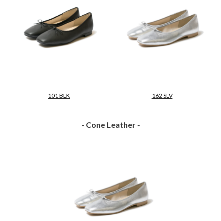
101 BLK
162 SLV
- Cone Leather -