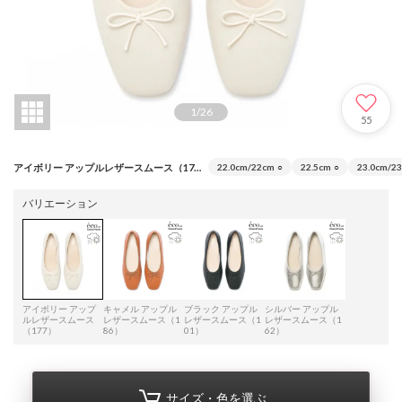
1
/
26
55
アイボリー アップルレザースムース（177）
22.0cm/22cm
○
22.5cm
○
23.0cm/2
バリエーション
アイボリー アップ
キャメル アップル
ブラック アップル
シルバー アップル
ルレザースムース
レザースムース（1
レザースムース（1
レザースムース（1
（177）
86）
01）
62）
サイズ・色を選ぶ