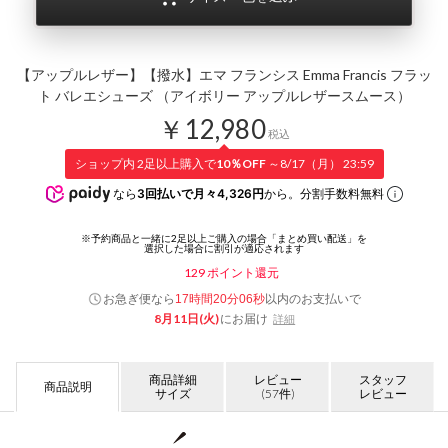
【アップルレザー】【撥水】エマ フランシス Emma Francis フラッ
ト バレエシューズ （アイボリー アップルレザースムース）
￥12,980
税込
ショップ内 2足以上購入で
10％OFF
～8/17（月） 23:59
なら
3回払いで月々4,326円
から。分割手数料無料
129
ポイント還元
お急ぎ便なら
以内
のお支払いで
17時間20分05秒
8月11日(火)
にお届け
詳細
商品詳細
レビュー
スタッフ
商品説明
サイズ
(57件)
レビュー