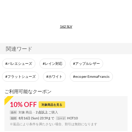
162 SLV
【epef】
関連ワード
#バレエシューズ
#レイン対応
#アップルレザー
#フラットシューズ
#ホワイト
#eco per EmmaFrancis
ご利用可能なクーポン
10
%
OFF
対象商品を見る
対象
商品
2 点以上
条件
8月16日 (Sun) 23:59まで
HOT10
期間
コード
※返品により条件を満たさない場合、割引は無効になります