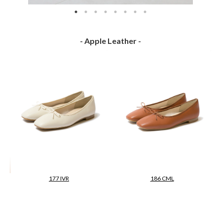
- Apple Leather -
177 IVR
186 CML