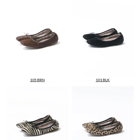
105 BRN
101 BLK