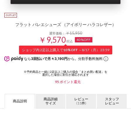
フラット バレエシューズ （アイボリー ハラコレザー）
￥15,950
通常価格：
￥9,570
40%OFF
税込
ショップ内 2足以上購入で
10％OFF
～8/17（月） 23:59
なら
3回払いで月々3,190円
から。分割手数料無料
95
ポイント還元
商品詳細
レビュー
スタッフ
商品説明
サイズ
(11件)
レビュー