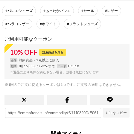
#バレエシューズ
#あったかバレエ
#セール
#レザー
#ハラコレザー
#ホワイト
#フラットシューズ
ご利用可能なクーポン
10
%
OFF
対象商品を見る
対象
商品
2 点以上
条件
8月16日 (Sun) 23:59まで
HOT10
期間
コード
※返品により条件を満たさない場合、割引は無効になります
※1回のご注文に使えるクーポンは1つです。注文後の適用はできません。
URLをコピー
関連アイテム