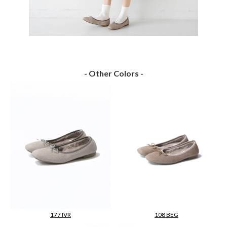
- Other Colors -
177 IVR
108 BEG