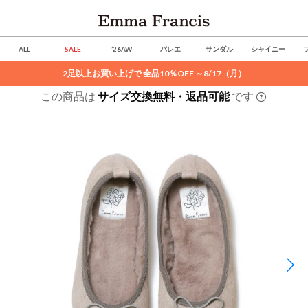
ALL
SALE
’26AW
バレエ
サンダル
シャイニー
2足以上お買い上げで 全品10％OFF ～8/17（月）
この商品は
サイズ交換無料・返品可能
です