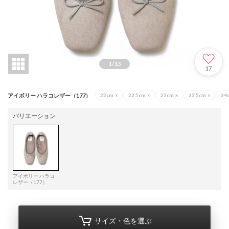
1
/
13
17
アイボリー ハラコレザー（177）
22cm
×
22.5cm
×
23cm
×
23.5cm
×
24
バリエーション
アイボリー ハラコ
レザー（177）
サイズ・色を選ぶ