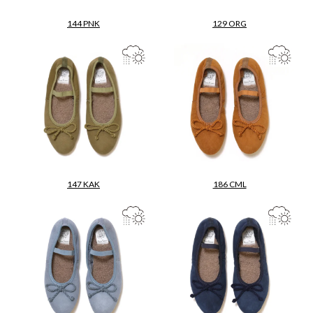
144 PNK
129 ORG
147 KAK
186 CML