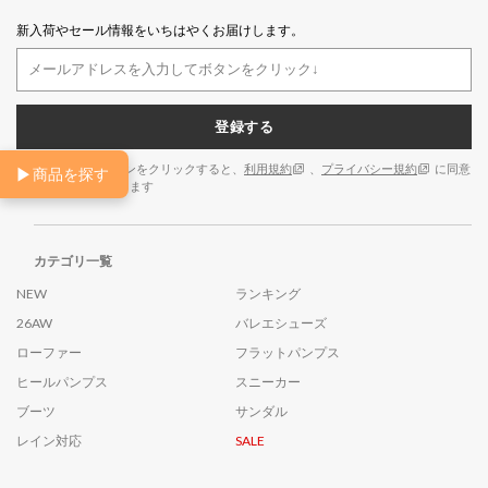
新入荷やセール情報をいちはやくお届けします。
登録する
※「登録する」ボタンをクリックすると、
利用規約
、
プライバシー規約
に同意
▶
商品を探す
したものとみなします
カテゴリ一覧
NEW
ランキング
26AW
バレエシューズ
ローファー
フラットパンプス
ヒールパンプス
スニーカー
ブーツ
サンダル
レイン対応
SALE