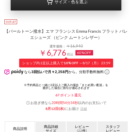
サイズ・色を選ぶ
【パールトーン撥水】エマ フランシス Emma Francis フラット バレ
エシューズ （ピンク ムートンレザー）
￥16,940
通常価格：
￥6,776
60%OFF
税込
ショップ内 2足以上購入で
10％OFF
～8/17（月） 23:59
なら
3回払いで月々2,258円
から。分割手数料無料
67
ポイント還元
お急ぎ便なら
以内
のお支払いで
20時間54分33秒
8月12日(水)
にお届け
詳細
商品詳細
レビュー
スタッフ
商品説明
サイズ
(22件)
レビュー