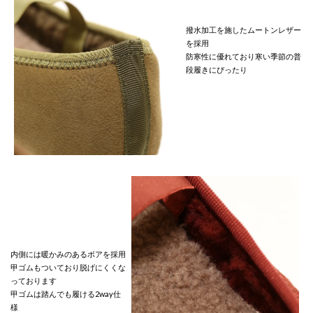
撥水加工を施したムートンレザー
を採用
防寒性に優れており寒い季節の普
段履きにぴったり
内側には暖かみのあるボアを採用
甲ゴムもついており脱げにくくな
っております
甲ゴムは踏んでも履ける2way仕
様