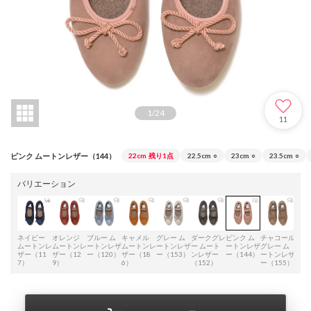
1
/
24
11
ピンク ムートンレザー（144）
22cm
残り1点
22.5cm
○
23cm
○
23.5cm
○
バリエーション
ネイビー
オレンジ
ブルー ム
キャメル
グレー ム
ダークグレ
ピンク ム
チャコール
ブラ
ムートンレ
ムートンレ
ートンレザ
ムートンレ
ートンレザ
ー ムート
ートンレザ
グレー ム
ムー
ザー（11
ザー（12
ー（120）
ザー（18
ー（153）
ンレザー
ー（144）
ートンレザ
ザー
7）
9）
6）
（152）
ー（155）
1）