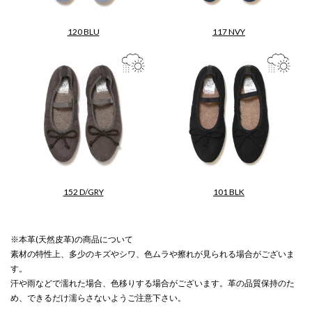
120 BLU
117 NVY
152 D/GRY
101 BLK
※本革(天然皮革)の商品について
素材の特性上、多少のキズやシワ、色ムラや擦れが見られる場合がございま
す。
汗や雨などで濡れた場合、色移りする場合がございます。革の品質保持のた
め、できるだけ濡らさないようご注意下さい。