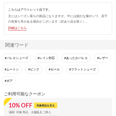
こちらはアウトレット品です。
主にはシーズン落ちの新品になりますが、中には細かな傷やシワ、若干
の色落ち等がある場合がございます（訳あり品を除く）。
詳細はこちら
関連ワード
#バレエシューズ
#レイン対応
#あったかバレエ
#レザー
#ムートン
#ピンク
#セール
#フラットシューズ
#ボア
ご利用可能なクーポン
10
%
OFF
対象商品を見る
対象
商品
2 点以上
条件