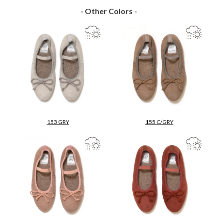
- Other Colors -
153 GRY
155 C/GRY