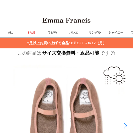
ALL
SALE
’26AW
バレエ
サンダル
シャイニー
2足以上お買い上げで 全品10％OFF ～8/17（月）
この商品は
サイズ交換無料・返品可能
です