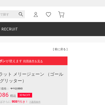
RECRUIT
[ 前に戻る ]
ポン
が使えます
利用条件を見る
ラット メリージェーン （ゴール
 グリッター）
￥12,980
常価格：
086
30%OFF
税込
908
えばさらに
円引き！
※適用条件