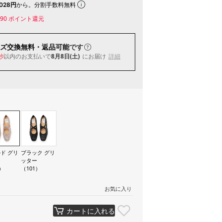
028円
から。分割手数料無料
90
ポイント還元
ズ交換無料・返品可能
です
以内
のお支払いで
8月8日(土)
にお届け
詳細
秒
ド グリ
ブラック グリ
ー
ッター
）
（101）
お気に入り
カートに入れる