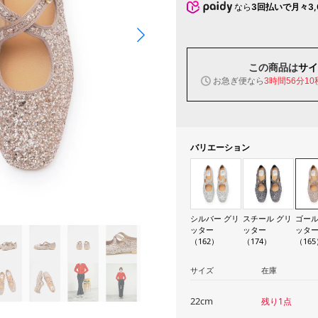
なら
3回払いで月々3,
この商品は
サイ
お急ぎ便なら
3時間56分09
バリエーション
シルバー グリ
スチール グリ
ゴール
ッター
ッター
ッタ
（162）
（174）
（165
サイズ
在庫
22cm
残り1点