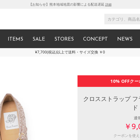
【お知らせ】熊本地域地震の影響による配送遅延
詳細
ITEMS
SALE
STORES
CONCEPT
NEWS
¥7,700(税込)以上で送料・サイズ交換 ￥0
10% OFF
クー
クロスストラップ フ
ド
通
￥9,
クーポンを使