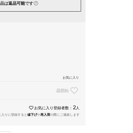
品は
返品可能
です
お気に入り
品切れ
2
お気に入り登録者数：
人
に入りに登録すると
値下げ
や
再入荷
の際にご連絡します