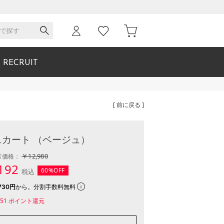
RECRUIT
[ 前に戻る ]
カート （ベージュ）
￥12,980
常価格：
192
60%OFF
税込
730円
から。分割手数料無料
51
ポイント還元