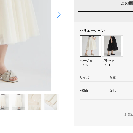
この商
バリエーション
ベージュ
ブラック
（108）
（101）
サイズ
在庫
FREE
なし
お気