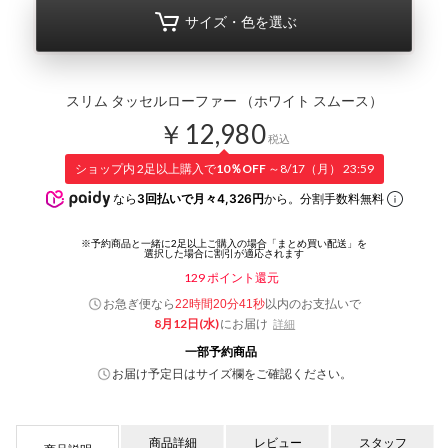
サイズ・色を選ぶ
スリム タッセルローファー （ホワイト スムース）
￥12,980
税込
ショップ内 2足以上購入で
10％OFF
～8/17（月） 23:59
なら
3回払いで月々4,326円
から。分割手数料無料
129
ポイント還元
お急ぎ便なら
以内
のお支払いで
22時間20分41秒
8月12日(水)
にお届け
詳細
一部予約商品
お届け予定日はサイズ欄をご確認ください。
商品詳細
レビュー
スタッフ