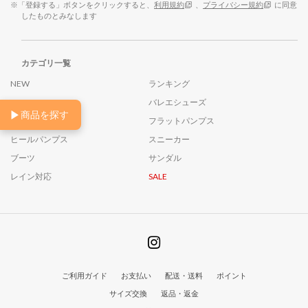
※「登録する」ボタンをクリックすると、
利用規約
、
プライバシー規約
に同意
したものとみなします
カテゴリ一覧
NEW
ランキング
26AW
バレエシューズ
▶
商品を探す
ローファー
フラットパンプス
ヒールパンプス
スニーカー
ブーツ
サンダル
レイン対応
SALE
ご利用ガイド
お支払い
配送・送料
ポイント
サイズ交換
返品・返金