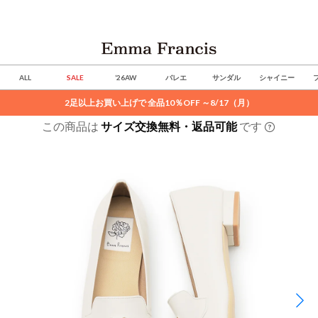
ALL
SALE
’26AW
バレエ
サンダル
シャイニー
2足以上お買い上げで 全品10％OFF ～8/17（月）
この商品は
サイズ交換無料・返品可能
です