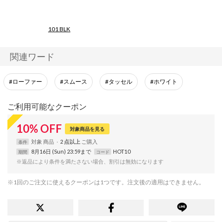
101 BLK
関連ワード
#ローファー
#スムース
#タッセル
#ホワイト
ご利用可能なクーポン
10
%
OFF
対象商品を見る
対象
商品
2 点以上
条件
8月16日 (Sun) 23:59まで
HOT10
期間
コード
※返品により条件を満たさない場合、割引は無効になります
※1回のご注文に使えるクーポンは1つです。注文後の適用はできません。