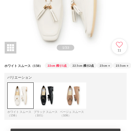
1
/
33
11
ホワイト スムース（158）
22cm
残り1点
22.5cm
残り2点
23cm
○
23.5cm
○
バリエーション
ホワイト スムース
ブラック スムース
ベージュ スムース
（158）
（101）
（108）