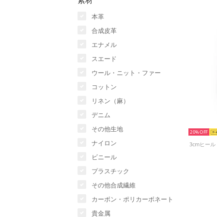
素材
本革
合成皮革
エナメル
スエード
ウール・ニット・ファー
コットン
リネン（麻）
デニム
その他生地
20%
ナイロン
ビニール
プラスチック
その他合成繊維
カーボン・ポリカーボネート
貴金属