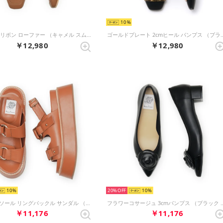
10
2cmヒール リボン ローファー （キャメル スムース）
ゴールドプレート 2cmヒール パ
￥12,980
￥12,980
10
20%
10
ボリュームソール リングバックル サンダル （キャメル スムース）
フラワーコサージュ 3cmパン
￥11,176
￥11,176