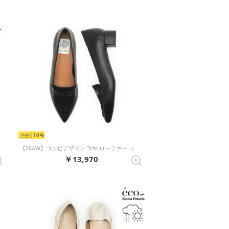
10
撥水】フラットバレエシューズ（パイソン柄 レザースムース）
【26AW】コンビデザイン 3cm ローファー （ブラック スムース）
￥13,970