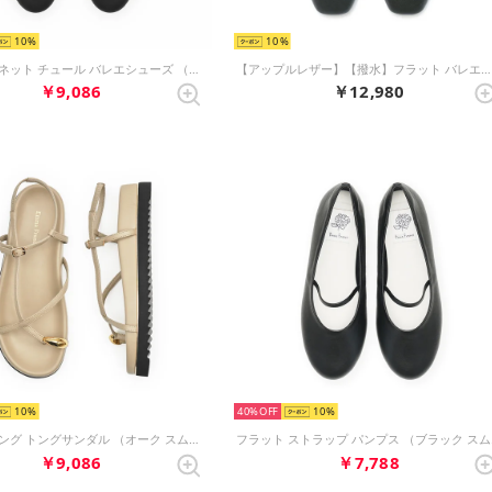
10
10
フィッシュネット チュール バレエシューズ （ブラック フィッシュネット）
【アップルレザー】【撥水】フラット バレエシューズ （ブラック アップルレザースムース）
￥9,086
￥12,980
10
40%
10
ゴールドリング トングサンダル （オーク スムース）
フラ
￥9,086
￥7,788