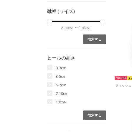
靴幅 (ワイズ)
A（細め）〜
F（広め）
ヒールの高さ
0-3cm
3-5cm
30%
5-7cm
7-10cm
10cm-