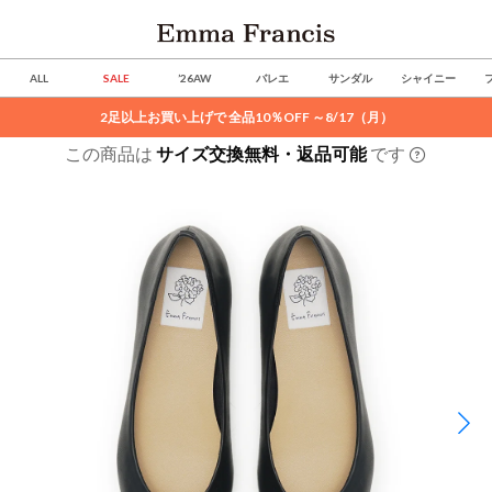
ALL
SALE
’26AW
バレエ
サンダル
シャイニー
2足以上お買い上げで 全品10％OFF ～8/17（月）
この商品は
サイズ交換無料・返品可能
です