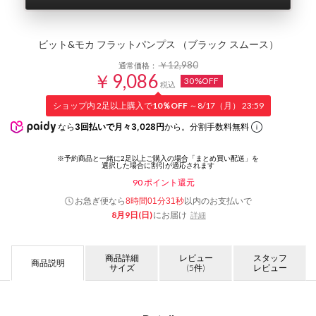
ビット&モカ フラットパンプス （ブラック スムース）
￥12,980
通常価格：
￥9,086
30%OFF
税込
ショップ内 2足以上購入で
10％OFF
～8/17（月） 23:59
なら
3回払いで月々3,028円
から。分割手数料無料
90
ポイント還元
お急ぎ便なら
以内
のお支払いで
8時間01分30秒
8月9日(日)
にお届け
詳細
商品詳細
レビュー
スタッフ
商品説明
サイズ
(5件)
レビュー