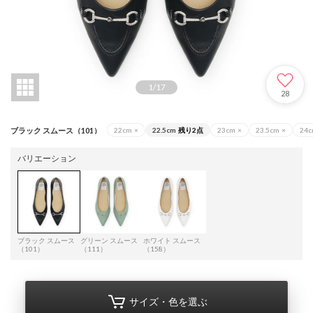
1
/
17
28
ブラック スムース（101）
22cm
×
22.5cm
残り2点
23cm
×
23.5cm
×
24
バリエーション
ブラック スムース
グリーン スムース
ホワイト スムース
（101）
（111）
（158）
サイズ・色を選ぶ