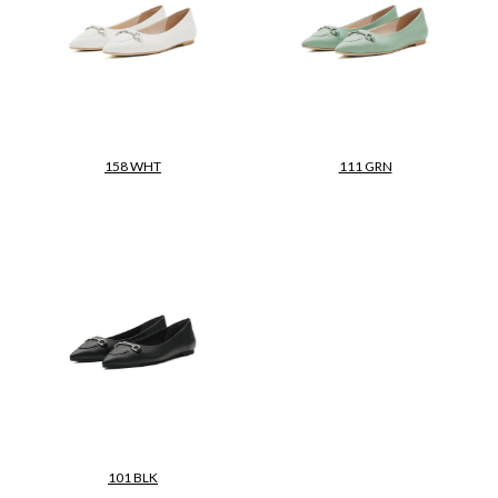
158 WHT
111 GRN
101 BLK