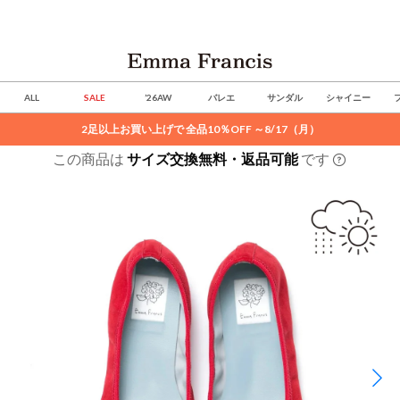
ALL
SALE
’26AW
バレエ
サンダル
シャイニー
2足以上お買い上げで 全品10％OFF ～8/17（月）
この商品は
サイズ交換無料・返品可能
です