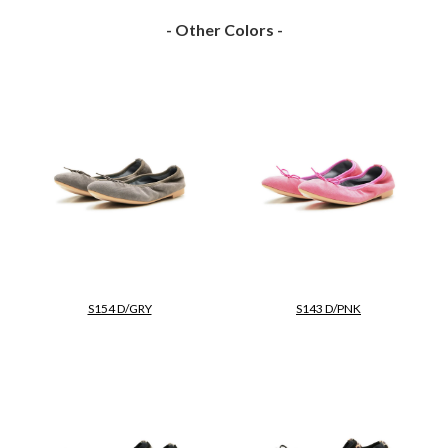
- Other Colors -
S154 D/GRY
S143 D/PNK