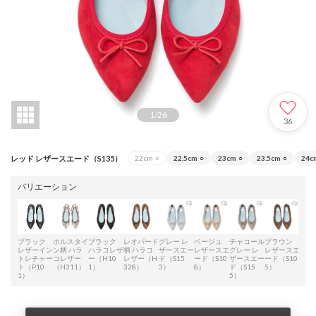
1
/
26
36
レッド レザースエード（S135）
22cm
×
22.5cm
○
23cm
○
23.5cm
○
24c
バリエーション
ブラック
ホルスタイ
ブラック
レオパード
グレー レ
ベージュ
チャコール
ブラウン
オレ
レザーイン
ン柄 ハラ
ハラコレザ
柄 ハラコ
ザースエー
レザースエ
グレー レ
レザースエ
レザ
トレチャー
コレザー
ー（H10
レザー（H
ド（S15
ード（S10
ザースエー
ード（S10
ード
ト（P10
（H311）
1）
328）
3）
8）
ド（S15
5）
9）
1）
5）