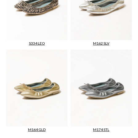
M162 SLV
S334 LEO
M164 GLD
M174 STL