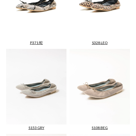
P371 蛇
S328 LEO
S108 BEG
S153 GRY