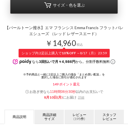
サイズ・色を選ぶ
【パールトーン撥水】エマ フランシス Emma Francis フラットバレ
エシューズ （レッド レザースエード）
￥14,960
税込
ショップ内 2足以上購入で
10％OFF
～8/17（月） 23:59
なら
3回払いで月々4,986円
から。分割手数料無料
149
ポイント還元
お急ぎ便なら
以内
のお支払いで
11時間06分29秒
8月10日(月)
にお届け
詳細
商品詳細
レビュー
スタッフ
商品説明
サイズ
(195件)
レビュー