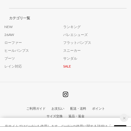
カテゴリ一覧
NEW
ランキング
26AW
バレエシューズ
ローファー
フラットパンプス
ヒールパンプス
スニーカー
ブーツ
サンダル
レイン対応
SALE
ご利用ガイド
お支払い
配送・送料
ポイント
サイズ交換
返品・返金
よくあるご質問
各種規約
当サイトではCookieを使用します。Cookieの使用に関する詳細は「
OK