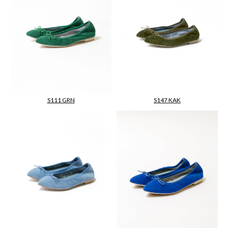
S111 GRN
S147 KAK