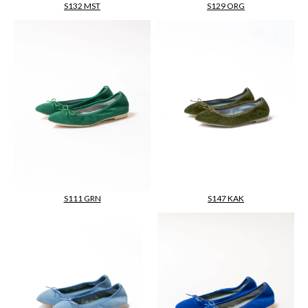
S132 MST
S129 ORG
S111 GRN
S147 KAK