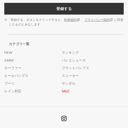
登録する
※「登録する」ボタンをクリックすると、
利用規約
、
プライバシー規約
に同意
したものとみなします
カテゴリ一覧
NEW
ランキング
26AW
バレエシューズ
ローファー
フラットパンプス
ヒールパンプス
スニーカー
ブーツ
サンダル
レイン対応
SALE