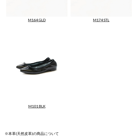
M164 GLD
M174 STL
M101 BLK
【SheepSuedeBallet】
※本革(天然皮革)の商品について