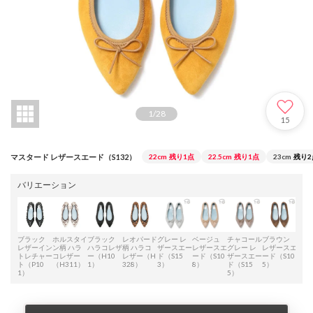
1
/
28
15
マスタード レザースエード（S132）
22cm
残り1点
22.5cm
残り1点
23cm
残り2
バリエーション
ブラック
ホルスタイ
ブラック
レオパード
グレー レ
ベージュ
チャコール
ブラウン
オレ
レザーイン
ン柄 ハラ
ハラコレザ
柄 ハラコ
ザースエー
レザースエ
グレー レ
レザースエ
レザ
トレチャー
コレザー
ー（H10
レザー（H
ド（S15
ード（S10
ザースエー
ード（S10
ード
ト（P10
（H311）
1）
328）
3）
8）
ド（S15
5）
9）
1）
5）