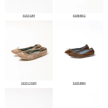
S108 BEG
S153 GRY
S105 BRN
S155 C/GRY