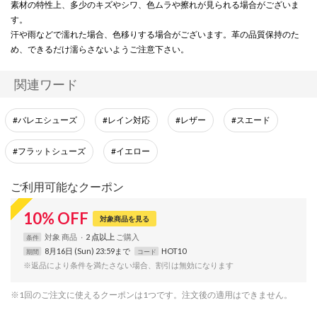
素材の特性上、多少のキズやシワ、色ムラや擦れが見られる場合がございま
す。
汗や雨などで濡れた場合、色移りする場合がございます。革の品質保持のた
め、できるだけ濡らさないようご注意下さい。
関連ワード
#バレエシューズ
#レイン対応
#レザー
#スエード
#フラットシューズ
#イエロー
ご利用可能なクーポン
10
%
OFF
対象商品を見る
対象
商品
2 点以上
条件
8月16日 (Sun) 23:59まで
HOT10
期間
コード
※返品により条件を満たさない場合、割引は無効になります
※1回のご注文に使えるクーポンは1つです。注文後の適用はできません。