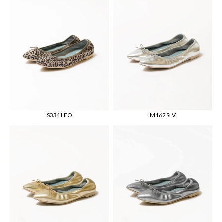
M162 SLV
S334 LEO