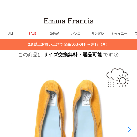
ALL
SALE
’26AW
バレエ
サンダル
シャイニー
2足以上お買い上げで 全品10％OFF ～8/17（月）
この商品は
サイズ交換無料・返品可能
です