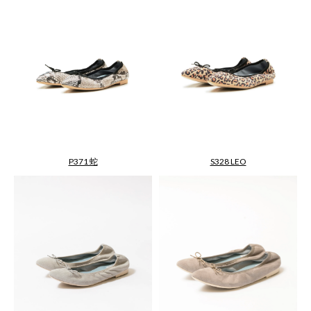
P371 蛇
S328 LEO