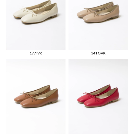
177 IVR
141 OAK