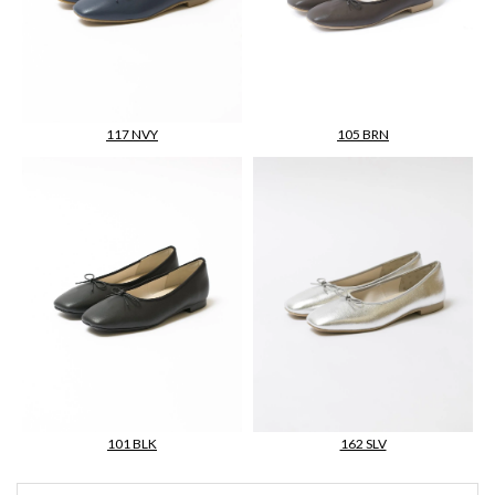
117 NVY
105 BRN
101 BLK
162 SLV