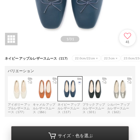
1
/
31
41
ネイビー アップルレザースムース（117）
22.0cm/22cm
×
22.5cm
×
23.0cm/2
バリエーション
アイボリー アッ
キャメル アップ
ネイビー アップ
ブラック アップ
シルバー アップ
プルレザースム
ルレザースムー
ルレザースムー
ルレザースムー
ルレザースムー
ース（177）
ス（186）
ス（117）
ス（101）
ス（162）
サイズ・色を選ぶ