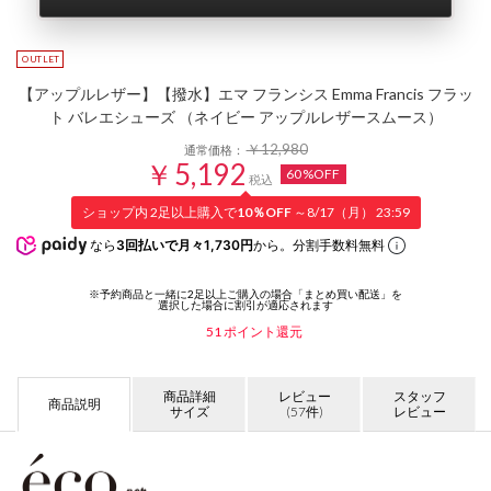
【アップルレザー】【撥水】エマ フランシス Emma Francis フラッ
ト バレエシューズ （ネイビー アップルレザースムース）
￥12,980
通常価格：
￥5,192
60%OFF
税込
ショップ内 2足以上購入で
10％OFF
～8/17（月） 23:59
なら
3回払いで月々1,730円
から。分割手数料無料
51
ポイント還元
商品詳細
レビュー
スタッフ
商品説明
サイズ
(57件)
レビュー