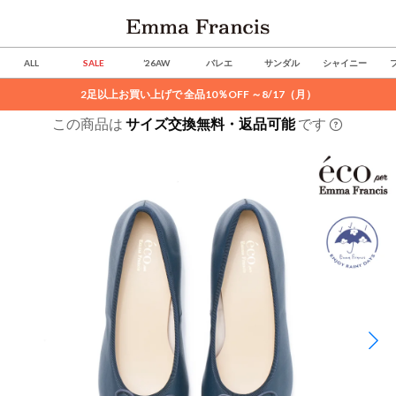
ALL
SALE
’26AW
バレエ
サンダル
シャイニー
2足以上お買い上げで 全品10％OFF ～8/17（月）
この商品は
サイズ交換無料・返品可能
です