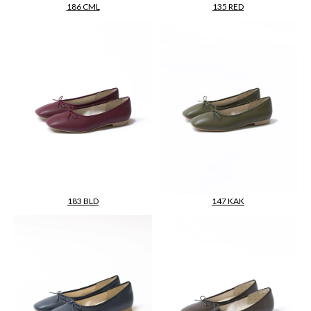
186 CML
135 RED
183 BLD
147 KAK