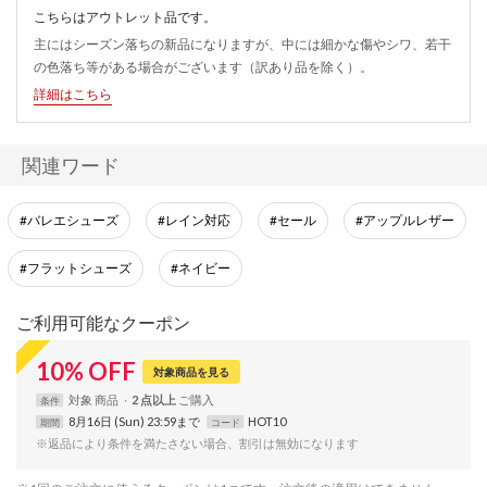
こちらはアウトレット品です。
主にはシーズン落ちの新品になりますが、中には細かな傷やシワ、若干
の色落ち等がある場合がございます（訳あり品を除く）。
詳細はこちら
関連ワード
#バレエシューズ
#レイン対応
#セール
#アップルレザー
#フラットシューズ
#ネイビー
ご利用可能なクーポン
10
%
OFF
対象商品を見る
対象
商品
2 点以上
条件
8月16日 (Sun) 23:59まで
HOT10
期間
コード
※返品により条件を満たさない場合、割引は無効になります