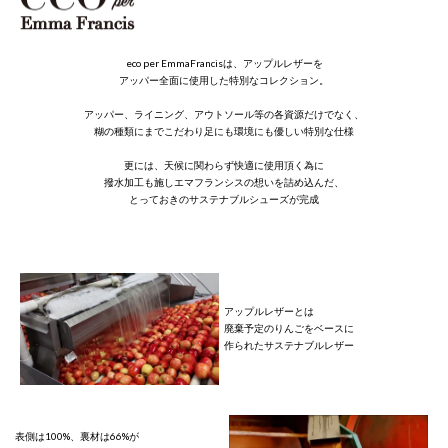
eco per EmmaFrancisは、アップルレザーを
アッパー全面に使用した特別なコレクション。
アッパー、ライニング、アウトソール等の各資源だけでなく、
糊の種類にまでこだわり足にも環境にも優しい特別な仕様
更には、天候に関わらず快適に使用頂く為に
撥水加工も施しエマフランシスの想いを詰め込んだ、
とっておきのサステナブルシューズが完成
アップルレザーとは
廃棄予定のりんごをベースに
作られたサステナブルレザー
表側は100%、裏材は66%が