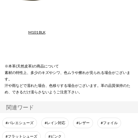
M101 BLK
【SheepSuedeBallet】
【SparkleShoes】
※本革(天然皮革)の商品について
素材の特性上、多少のキズやシワ、色ムラや擦れが見られる場合がございま
す。
汗や雨などで濡れた場合、色移りする場合がございます。革の品質保持のた
め、できるだけ濡らさないようご注意下さい。
関連ワード
#バレエシューズ
#レイン対応
#レザー
#フォイル
#フラットシューズ
#ピンク