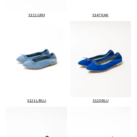
S111 GRN
S147 KAK
S120 BLU
S121 L/BLU