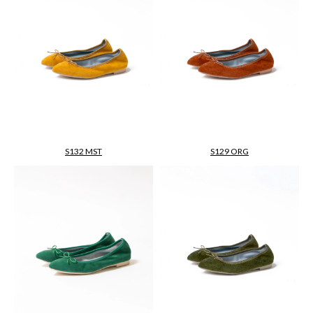
S132 MST
S129 ORG