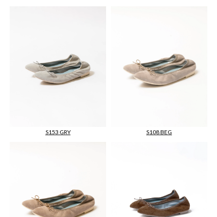
S108 BEG
S153 GRY