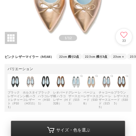
1
/
12
33
ピンク レザーマイラー（M144）
22cm
残り2点
22.5cm
残り3点
23cm
○
23.
バリエーション
ブラック
ホルスタイ
ブラック
レオパード
グレー レ
ベージュ
チャコール
ブラウン
オレ
レザーイン
ン柄 ハラ
ハラコレザ
柄 ハラコ
ザースエー
レザースエ
グレー レ
レザースエ
レザ
トレチャー
コレザー
ー（H10
レザー（H
ド（S15
ード（S10
ザースエー
ード（S10
ード
ト（P10
（H311）
1）
328）
3）
8）
ド（S15
5）
9）
1）
5）
サイズ・色を選ぶ