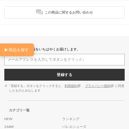
この商品に関するお問い合わせ
新入荷やセール情報をいちはやくお届けします。
▶
商品を探す
登録する
※「登録する」ボタンをクリックすると、
利用規約
、
プライバシー規約
に同意
したものとみなします
カテゴリ一覧
NEW
ランキング
26AW
バレエシューズ