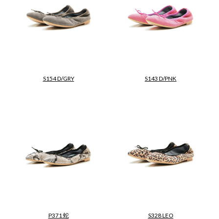
S154 D/GRY
S143 D/PNK
P371 蛇
S328 LEO