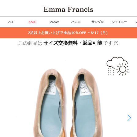
ALL
SALE
’26AW
バレエ
サンダル
シャイニー
2足以上お買い上げで 全品10％OFF ～8/17（月）
この商品は
サイズ交換無料・返品可能
です