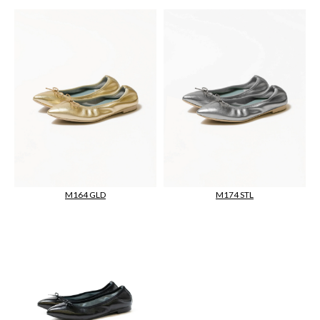
M164 GLD
M174 STL