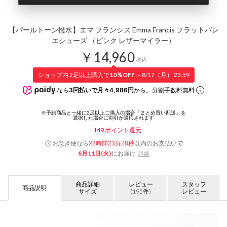
【パールトーン撥水】エマ フランシス Emma Francis フラットバレ
エシューズ （ピンク レザーマイラー）
￥14,960
税込
ショップ内 2足以上購入で
10％OFF
～8/17（月） 23:59
なら
3回払いで月々4,986円
から。分割手数料無料
149
ポイント還元
お急ぎ便なら
以内
のお支払いで
23時間23分28秒
8月11日(火)
にお届け
詳細
商品詳細
レビュー
スタッフ
商品説明
サイズ
(195件)
レビュー