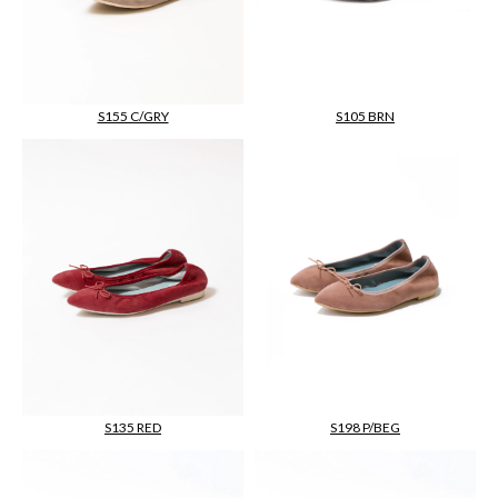
S105 BRN
S155 C/GRY
S135 RED
S198 P/BEG