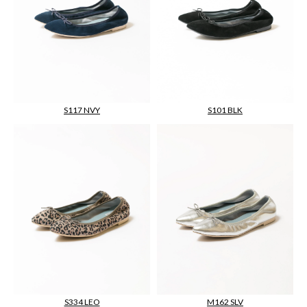
S117 NVY
S101 BLK
M162 SLV
S334 LEO