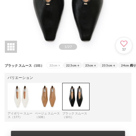
1
/
27
57
ブラック スムース（101）
22cm
×
22.5cm
○
23cm
○
23.5cm
○
24cm
残り
バリエーション
アイボリー スムー
ベージュ スムース
ブラック スムース
ス（177）
（108）
（101）