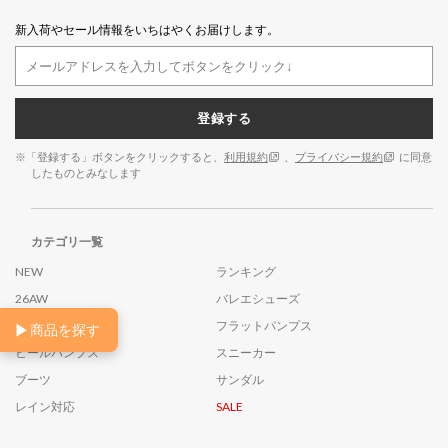
新入荷やセール情報をいちはやくお届けします。
登録する
※「登録する」ボタンをクリックすると、
利用規約
、
プライバシー規約
に同意
したものとみなします
カテゴリ一覧
NEW
ランキング
26AW
バレエシューズ
ローファー
フラットパンプス
▶
商品を探す
ヒールパンプス
スニーカー
ブーツ
サンダル
レイン対応
SALE