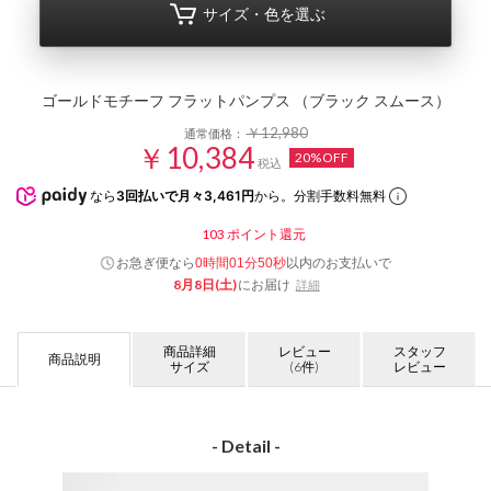
サイズ・色を選ぶ
ゴールドモチーフ フラットパンプス （ブラック スムース）
￥12,980
通常価格：
￥10,384
20%OFF
税込
なら
3回払いで月々3,461円
から。分割手数料無料
103
ポイント還元
お急ぎ便なら
以内
のお支払いで
0時間01分50秒
8月8日(土)
にお届け
詳細
商品詳細
レビュー
スタッフ
商品説明
サイズ
(6件)
レビュー
- Detail -